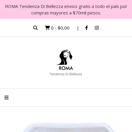
ROMA Tendenza Di Bellezza envios gratis a todo el país por
compras mayores a $70mil pesos.
0
-
$0,00