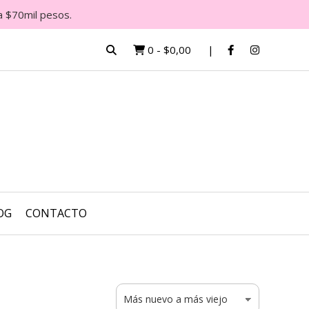
a $70mil pesos.
0
-
$0,00
OG
CONTACTO