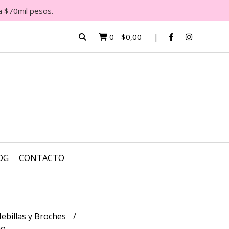
a $70mil pesos.
0
-
$0,00
OG
CONTACTO
ebillas y Broches
no