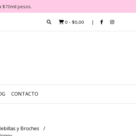
a $70mil pesos.
0
-
$0,00
OG
CONTACTO
ebillas y Broches
 Money