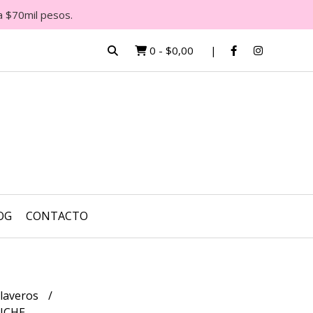
a $70mil pesos.
0
-
$0,00
OG
CONTACTO
laveros
UCHE