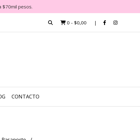
a $70mil pesos.
0
-
$0,00
OG
CONTACTO
a Pasaporte