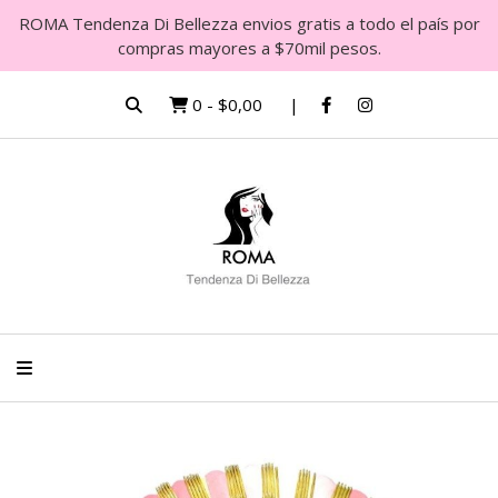
ROMA Tendenza Di Bellezza envios gratis a todo el país por
compras mayores a $70mil pesos.
0
-
$0,00