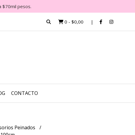
a $70mil pesos.
0
-
$0,00
OG
CONTACTO
sorios Peinados
 100cm