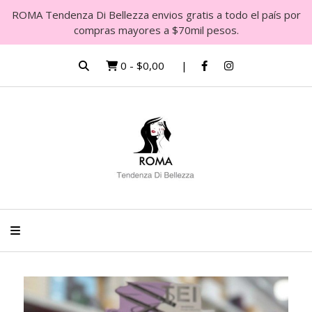
ROMA Tendenza Di Bellezza envios gratis a todo el país por
compras mayores a $70mil pesos.
0
-
$0,00