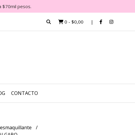
a $70mil pesos.
0
-
$0,00
OG
CONTACTO
esmaquillante
 ALGABO