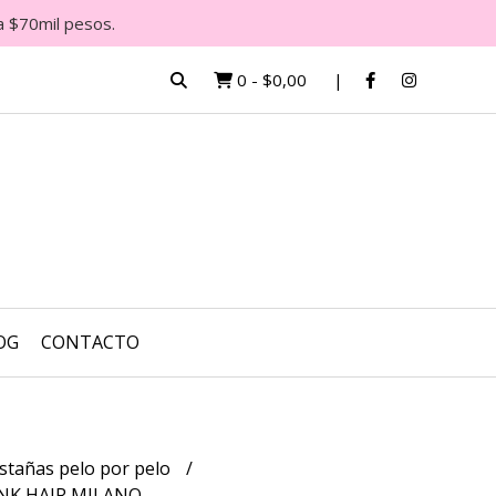
a $70mil pesos.
0
-
$0,00
OG
CONTACTO
stañas pelo por pelo
NK HAIR MILANO