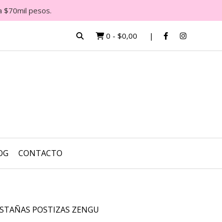
a $70mil pesos.
0
-
$0,00
OG
CONTACTO
STAÑAS POSTIZAS ZENGU