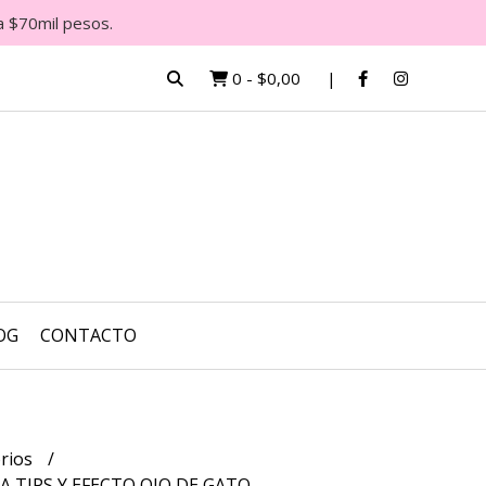
a $70mil pesos.
0
-
$0,00
OG
CONTACTO
orios
 TIPS Y EFECTO OJO DE GATO