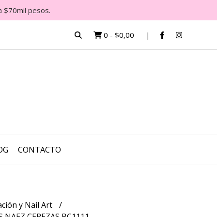
a $70mil pesos.
0
-
$0,00
OG
CONTACTO
ción y Nail Art
 NAEZ CEREZAS BC1111