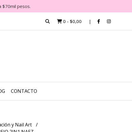
a $70mil pesos.
0
-
$0,00
OG
CONTACTO
ción y Nail Art
EJO 2IN1 NAEZ