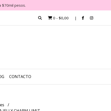
a $70mil pesos.
0
-
$0,00
OG
CONTACTO
tes
 JELLY CHARM LIMIT